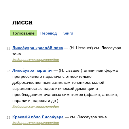
лисса
Толкование
Перевод
Книги
Лисса́уэра краево́й по́яс
— (Н. Lissauer) см. Лиссауэра
21
зона …
Медицинская энциклопедия
Лисса́уэра парали́ч
— (Н. Lissauer) атипичная форма
22
прогрессивного паралича с относительно
доброкачественным затяжным течением, малой
выраженностью паралитической деменции и
преобладанием очаговых симптомов (афазия, агнозия,
параличи, парезы и др.) …
Медицинская энциклопедия
Краево́й по́яс Лисса́уэра
— см. Лиссауэра зона …
23
Медицинская энциклопедия