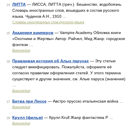
ЛИТТА
— ЛИССА, ЛИТТА (греч.). Бешенство, водобоязнь.
24
Словарь иностранных слов, вошедших в состав русского
языка. Чудинов А.Н., 1910 …
Словарь иностранных слов русского языка
Академия вампиров
— Vampire Academy Обложка книги
25
«Охотники и Жертвы» Автор: Райчел, Мид Жанр: городское
фэнтези …
Википедия
Правдивая история об Алых парусах
— Эту статью
26
следует викифицировать. Пожалуйста, оформите её
согласно правилам оформления статей. У этого термина
существуют и другие значения, см. Алые паруса (значения)
…
Википедия
Битва при Лиссе
— Австро прусско итальянская война …
27
Википедия
Крулл (фильм)
— Крулл Krull Жанр фантастика Р …
28
Википедия