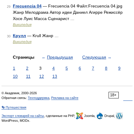
Frecuencia 04
— Frecuencia 04 Файл:Frecuencia 04.jpg
29
Жанр Мелодрама Автор идеи Даниел Агирре Режиссёр
Хосе Луис Масса Сценарист …
Википедия
Крулл
— Krull Жанр …
30
Википедия
Страницы
←
Предыдущая
Следующая
→
1
2
3
4
5
6
7
8
9
10
11
12
13
© Академик, 2000-2026
18+
Обратная связь:
Техподдержка
,
Реклама на сайте
👣 Путешествия
Экспорт словарей на сайты
, сделанные на PHP,
Joomla,
Drupal,
WordPress, MODx.